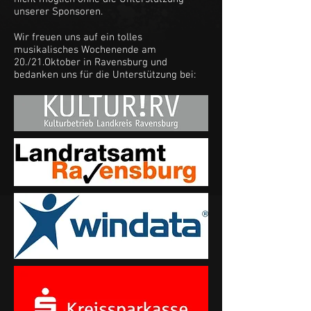
unserer Sponsoren.
Wir freuen uns auf ein tolles
musikalisches Wochenende am
20./21.Oktober in Ravensburg und
bedanken uns für die Unterstützung bei: