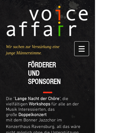
Wir suchen zur Verstärkung eine
junge Männerstimme.
FÖRDERER
UND
SPONSOREN
Die "
Lange Nacht der Chöre
", die
vielfältigen
Workshops
für alle an der
Musik Interessierten, das
große
Doppelkonzert
mit dem Bonner Jazzchor im
​
Konzerthaus Ravensburg,
all das wäre
nicht möglich ohne die Unterstützung