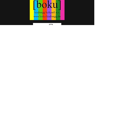
Wir bedanken uns
für eine Spende bei:
Bäckerei Andreas Decker
Metzgerei Buchmann
Dr. Jochen Welte
Holzbau Weizenegger
Putenhof Burger
African Queen
Frau Buck