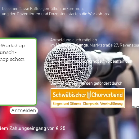
 bei einer Tasse Kaffee gemütlich ankommen.
llung der Dozentinnen und Dozenten starten die Workshops.
Anmeldung auch möglich
im
Musikhaus Lange
, Marktstraße 27, Ravensbu
oder
per e-mail unter
workshops@voiceaffair.de
Die Workshops werden gefördert durch
Anmelden
dem Zahlungseingang von € 25