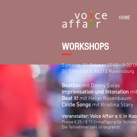
HOME
WORKSHOPS
Samstag, 21.Oktober 2017 - 9:00 U
St. Christina 3, 88212 Ravensburg
Beatbox
mit Danny Salas
Improvisation und Intonation
mit
Beat it!
mit Helge Rosenbaum
Circle Songs
mit Kristina Stary
Veranstalter: Voice Affair e.V. in
Preise € 25 / € 15 Ermäßigung für Schüle
Die Teilnehmerzahl ist begrenzt.