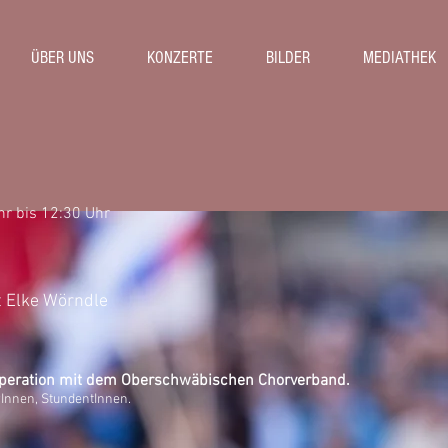
ÜBER UNS
KONZERTE
BILDER
MEDIATHEK
hr bis 12:30 Uhr
 Elke Wörndle
 Kooperation mit dem Oberschwäbischen Chorverband.
rInnen, StundentInnen.